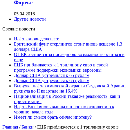
Форекс
05.04.2016
Другие новости
Свежие новости
Нефть вновь дешевеет
Британский фунт стерлингов стоит вновь дешевле 1,3
доллара США
ОПЕК хватается за последнюю возможность остаться в
игре
ЕЦБ приближается к 1 триллиону евро в своей
программе поддержки экономики еврозоны
Доллар США устремился к 65 рублям
Доллар США устремился к 65 рублям
Выручка нефтехимической отрасли Саудовской Аравии
рухнула во II квартале на 16,4%
Национализация в России такая же реальность, как и
приватизация
Нефть Brent вновь вышла в плюс по отношению к
уровню начала года
Имеет ли смысл брать сейчас ипотеку?
Главная
/
Банки
/
ЕЦБ приближается к 1 триллиону евро в