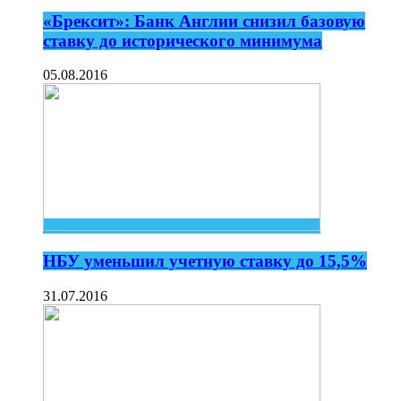
«Брексит»: Банк Англии снизил базовую
ставку до исторического минимума
05.08.2016
НБУ уменьшил учетную ставку до 15,5%
31.07.2016