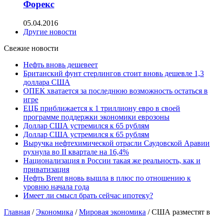
Форекс
05.04.2016
Другие новости
Свежие новости
Нефть вновь дешевеет
Британский фунт стерлингов стоит вновь дешевле 1,3
доллара США
ОПЕК хватается за последнюю возможность остаться в
игре
ЕЦБ приближается к 1 триллиону евро в своей
программе поддержки экономики еврозоны
Доллар США устремился к 65 рублям
Доллар США устремился к 65 рублям
Выручка нефтехимической отрасли Саудовской Аравии
рухнула во II квартале на 16,4%
Национализация в России такая же реальность, как и
приватизация
Нефть Brent вновь вышла в плюс по отношению к
уровню начала года
Имеет ли смысл брать сейчас ипотеку?
Главная
/
Экономика
/
Мировая экономика
/
США разместят в