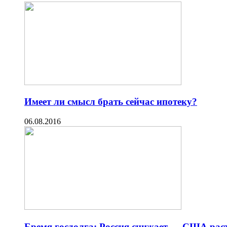
Имеет ли смысл брать сейчас ипотеку?
06.08.2016
Бремя госдолга: Россия снижает — США рас