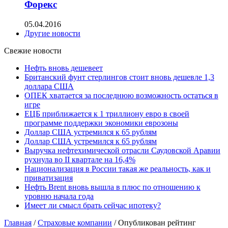
Форекс
05.04.2016
Другие новости
Свежие новости
Нефть вновь дешевеет
Британский фунт стерлингов стоит вновь дешевле 1,3
доллара США
ОПЕК хватается за последнюю возможность остаться в
игре
ЕЦБ приближается к 1 триллиону евро в своей
программе поддержки экономики еврозоны
Доллар США устремился к 65 рублям
Доллар США устремился к 65 рублям
Выручка нефтехимической отрасли Саудовской Аравии
рухнула во II квартале на 16,4%
Национализация в России такая же реальность, как и
приватизация
Нефть Brent вновь вышла в плюс по отношению к
уровню начала года
Имеет ли смысл брать сейчас ипотеку?
Главная
/
Страховые компании
/
Опубликован рейтинг