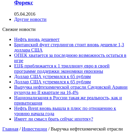
Форекс
05.04.2016
Другие новости
Свежие новости
Нефть вновь дешевеет
Британский фунт стерлингов стоит вновь дешевле 1,3
доллара США
ОПЕК хватается за последнюю возможность остаться в
игре
ЕЦБ приближается к 1 триллиону евро в своей
программе поддержки экономики еврозоны
Доллар США устремился к 65 рублям
Доллар США устремился к 65 рублям
Выручка нефтехимической отрасли Саудовской Аравии
рухнула во II квартале на 16,4%
Национализация в России такая же реальность, как и
приватизация
Нефть Brent вновь вышла в плюс по отношению к
уровню начала года
Имеет ли смысл брать сейчас ипотеку?
Главная
/
Инвестиции
/
Выручка нефтехимической отрасли