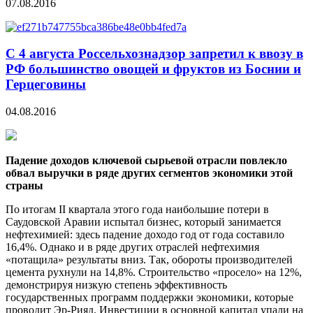
07.08.2016
C 4 августа Россельхознадзор запретил к ввозу в
РФ большинство овощей и фруктов из Боснии и
Герцеговины
04.08.2016
Падение доходов ключевой сырьевой отрасли повлекло
обвал выручки в ряде других сегментов экономики этой
страны
По итогам II квартала этого года наибольшие потери в
Саудовской Аравии испытал бизнес, который занимается
нефтехимией: здесь падение доходо
год от года составило
16,4%. Однако и в ряде других отраслей нефтехимия
«потащила» результаты вниз. Так, обороты производителей
цемента рухнули на 14,8%. Строительство «просело» на 12%,
демонстрируя низкую степень эффективность
государственных программ поддержки экономики, которые
проводит Эр-Рияд. Инвестиции в основной капитал упали на