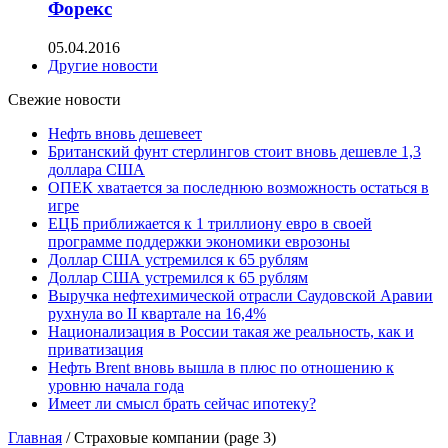
Форекс
05.04.2016
Другие новости
Свежие новости
Нефть вновь дешевеет
Британский фунт стерлингов стоит вновь дешевле 1,3
доллара США
ОПЕК хватается за последнюю возможность остаться в
игре
ЕЦБ приближается к 1 триллиону евро в своей
программе поддержки экономики еврозоны
Доллар США устремился к 65 рублям
Доллар США устремился к 65 рублям
Выручка нефтехимической отрасли Саудовской Аравии
рухнула во II квартале на 16,4%
Национализация в России такая же реальность, как и
приватизация
Нефть Brent вновь вышла в плюс по отношению к
уровню начала года
Имеет ли смысл брать сейчас ипотеку?
Главная
/
Страховые компании
(page 3)