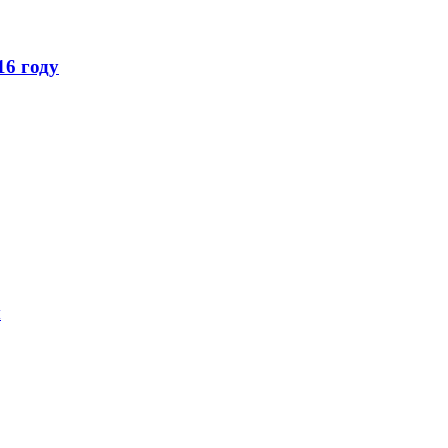
16 году
ы