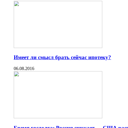
Имеет ли смысл брать сейчас ипотеку?
06.08.2016
Бремя госдолга: Россия снижает — США рас